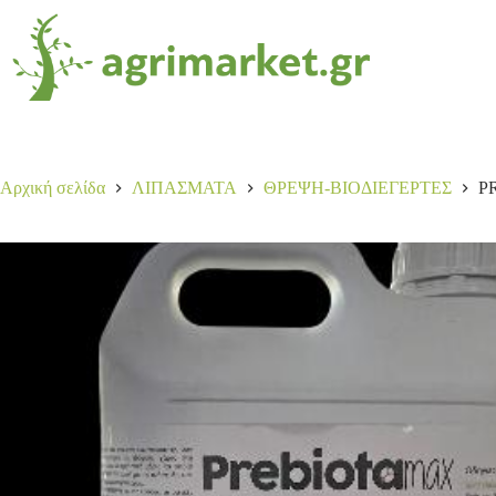
PREBIOTA MAX 5LT
Αγορά
60,00
€
4 σε απόθεμα
Αρχική σελίδα
ΛΙΠΑΣΜΑΤΑ
ΘΡΕΨΗ-ΒΙΟΔΙΕΓΕΡΤΕΣ
P