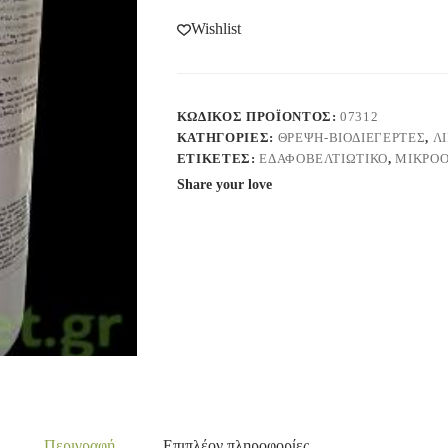
Wishlist
ΚΩΔΙΚΌΣ ΠΡΟΪΌΝΤΟΣ:
07312
ΚΑΤΗΓΟΡΊΕΣ:
ΘΡΕΨΗ-ΒΙΟΔΙΕΓΕΡΤΕΣ
,
Λ
ΕΤΙΚΈΤΕΣ:
ΕΔΑΦΟΒΕΛΤΙΩΤΙΚΌ
,
ΜΙΚΡΟΟ
Share your love
Περιγραφή
Επιπλέον πληροφορίες