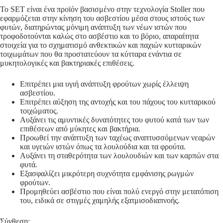
Το SET είναι ένα προϊόν βασισμένο στην τεχνολογία Stoller που
εφαρμόζεται στην κίνηση του ασβεστίου μέσα στους ιστούς των
φυτών, διατηρώντας μόνιμη ανάπτυξη των νέων ιστών που
τροφοδοτούνται καλώς στο ασβέστιο και το βόριο, απαραίτητα
στοιχεία για το σχηματισμό ανθεκτικών και παχιών κυτταρικών
τοιχωμάτων που θα προστατεύουν τα κύτταρα ενάντια σε
μυκητολογικές και βακτηριακές επιθέσεις.
Επιτρέπει μια υγιή ανάπτυξη φρούτων χωρίς έλλειψη
ασβεστίου.
Επιτρέπει αύξηση της αντοχής και του πάχους του κυτταρικού
τοιχώματος.
Αυξάνει τις αμυντικές δυνατότητες του φυτού κατά των των
επιθέσεων από μύκητες και βακτήρια.
Προωθεί την ανάπτυξη των ταχέως αναπτυσσόμενων νεαρών
και υγειών ιστών όπως τα λουλούδια και τα φρούτα.
Αυξάνει τη σταθερότητα των λουλουδιών και των καρπών στα
φυτά.
Εξασφαλίζει μικρότερη συχνότητα εμφάνισης ρωγμών
φρούτων.
Προμηθεύει ασβέστιο που είναι πολύ ενεργό στην μετατόπιση
του, ειδικά σε στιγμές χαμηλής εξατμισοδιαπνοής.
Σύνθεση: