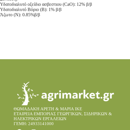
Υδατοδιαλυτό οξείδιο ασβεστιου (CaO): 12% β/β
Υδατοδιαλυτό Βόριο (B): 1% β/β
Άζωτο (N): 0.85%β/β
ΘΩΜΑΔΑΚΗ ΑΡΕΤΗ & ΜΑΡΙΑ IKE
ΕΤΑΙΡΕΙΑ ΕΜΠΟΡΙΑΣ ΓΕΩΡΓΙΚΩΝ, ΣΙΔΗΡΙΚΩΝ &
ΗΛΕΚΤΡΙΚΩΝ ΕΡΓΑΛΕΙΩΝ
ΓΕΜΗ: 24933141000