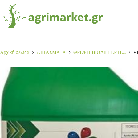
VEGETAL B60 6Kg
Αγορά
70,00
€
5 σε απόθεμα
Αρχική σελίδα
ΛΙΠΑΣΜΑΤΑ
ΘΡΕΨΗ-ΒΙΟΔΙΕΓΕΡΤΕΣ
V