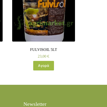
FULVISOIL 5LT
23,00
€
Αγορά
Newsletter