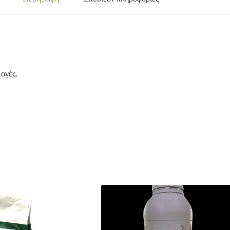
μογές.