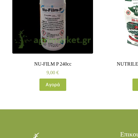
NU-FILM P 240cc
NUTRILEA
9,00
€
Αγορά
Επικο