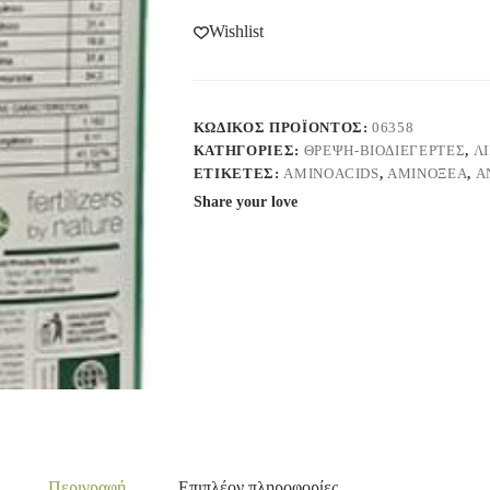
Wishlist
ΚΩΔΙΚΌΣ ΠΡΟΪΌΝΤΟΣ:
06358
ΚΑΤΗΓΟΡΊΕΣ:
ΘΡΕΨΗ-ΒΙΟΔΙΕΓΕΡΤΕΣ
,
Λ
ΕΤΙΚΈΤΕΣ:
AMINOACIDS
,
ΑΜΙΝΟΞΈΑ
,
Α
Share your love
Περιγραφή
Επιπλέον πληροφορίες