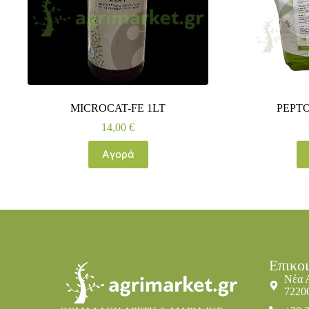
MICROCAT-FE 1LT
PEPT
14,00
€
Αγορά
Επικο
Νέα 
7220