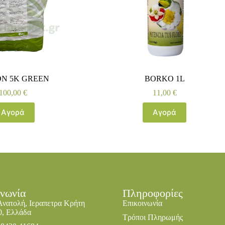
ON 5K GREEN
BORKO 1L
100,00
€
11,00
€
Αγορά
Αγορά
ινωνία
Πληροφορίες
Ανατολή, Ιεραπετρα Κρήτη
Επικοινωνία
0, Ελλάδα
Τρόποι Πληρωμής