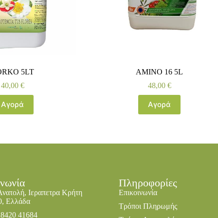
ORKO 5LT
AMINO 16 5L
40,00
€
48,00
€
Αγορά
Αγορά
ινωνία
Πληροφορίες
Ανατολή, Ιεραπετρα Κρήτη
Επικοινωνία
0, Ελλάδα
Τρόποι Πληρωμής
28420 41684