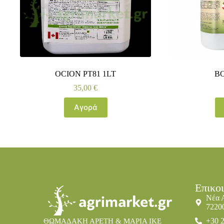
OCION PT81 1LT
B
35,00
€
Αγορά
Επικο
Νέα 
7220
+30 
ΘΩΜΑΔΑΚΗ ΑΡΕΤΗ & ΜΑΡΙΑ IKE