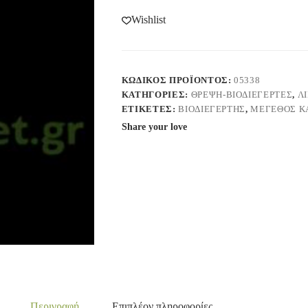
Wishlist
ΚΩΔΙΚΌΣ ΠΡΟΪΌΝΤΟΣ:
05338
ΚΑΤΗΓΟΡΊΕΣ:
ΘΡΕΨΗ-ΒΙΟΔΙΕΓΕΡΤΕΣ
,
Λ
ΕΤΙΚΈΤΕΣ:
ΒΙΟΔΙΕΓΈΡΤΗΣ
,
ΜΈΓΕΘΟΣ Κ
Share your love
Περιγραφή
Επιπλέον πληροφορίες