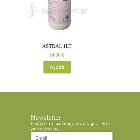
ASTRAL 1LT
54,00
€
Αγορά
Newsletter
Εισάγετε το mail σας για να ενημερωθείτε
για τα νέα μας.