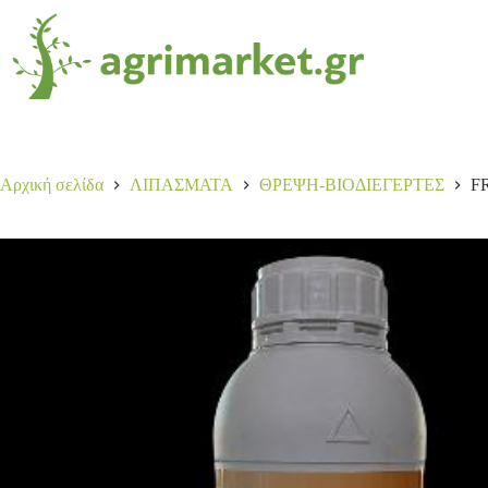
FRUCTON 1LT
Αγορά
25,00
€
21 σε απόθεμα
Αρχική σελίδα
ΛΙΠΑΣΜΑΤΑ
ΘΡΕΨΗ-ΒΙΟΔΙΕΓΕΡΤΕΣ
F