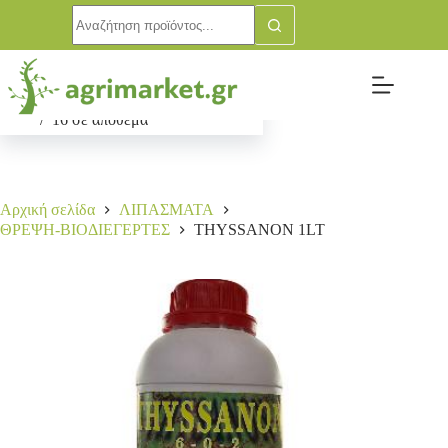
THYSSANON 1LT
Αγορά
25,00
€
16 σε απόθεμα
Αρχική σελίδα
ΛΙΠΑΣΜΑΤΑ
ΘΡΕΨΗ-ΒΙΟΔΙΕΓΕΡΤΕΣ
THYSSANON 1LT