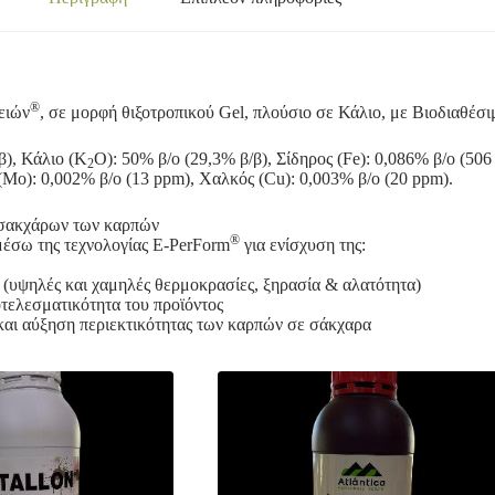
®
ειών
, σε μορφή θιξοτροπικού Gel, πλούσιο σε Κάλιο, με Βιοδιαθέσ
β), Κάλιο (Κ
Ο): 50% β/ο (29,3% β/β), Σίδηρος (Fe): 0,086% β/ο (50
2
(Mo): 0,002% β/ο (13 ppm), Χαλκός (Cu): 0,003% β/ο (20 ppm).
ν σακχάρων των καρπών
®
μέσω της τεχνολογίας E-PerForm
για ενίσχυση της:
ν (υψηλές και χαμηλές θερμοκρασίες, ξηρασία & αλατότητα)
ποτελεσματικότητα του προϊόντος
αι αύξηση περιεκτικότητας των καρπών σε σάκχαρα