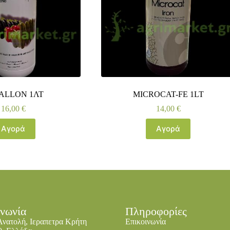
ALLON 1ΛΤ
MICROCAT-FE 1LT
16,00
€
14,00
€
Αγορά
Αγορά
ινωνία
Πληροφορίες
Ανατολή, Ιεραπετρα Κρήτη
Επικοινωνία