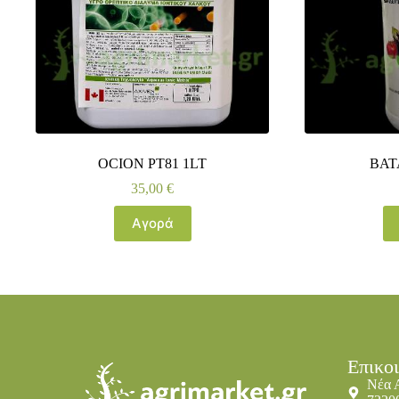
OCION PT81 1LT
BAT
35,00
€
Αγορά
Επικο
Νέα 