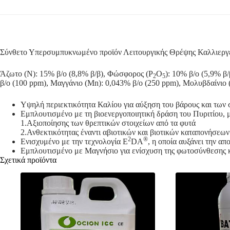
Σύνθετο Υπερσυμπυκνωμένο προϊόν Λειτουργικής Θρέψης Καλλιεργ
Άζωτο (Ν): 15% β/ο (8,8% β/β), Φώσφορος (P
O
): 10% β/ο (5,9% β/
2
5
β/ο (100 ppm), Μαγγάνιο (Mn): 0,043% β/ο (250 ppm), Μολυβδαίνιο 
Υψηλή περιεκτικότητα Καλίου για αύξηση του βάρους και τω
Εμπλουτισμένο με τη βιοενεργοποιητική δράση του Πυριτίου, 
1.Αξιοποίησης των θρεπτικών στοιχείων από τα φυτά
2.Ανθεκτικότητας έναντι αβιοτικών και βιοτικών καταπονήσεω
2
®
Ενισχυμένο με την τεχνολογία E
DA
, η οποία αυξάνει την α
Εμπλουτισμένο με Μαγνήσιο για ενίσχυση της φωτοσύνθεσης κ
Σχετικά προϊόντα