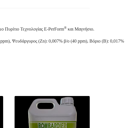
®
ιμο Πυρίτιο Τεχνολογίας E-PerForm
και Μαγνήσιο.
6 ppm), Ψευδάργυρος (Zn): 0,007% β/ο (40 ppm), Βόριο (B): 0,017%