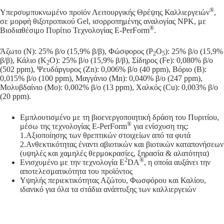
®
Υπερσυμπυκνωμένο προϊόν Λειτουργικής Θρέψης Καλλιεργειών
,
σε μορφή θιξοτροπικού Gel, ισορροπημένης αναλογίας NPK, με
®
Βιοδιαθέσιμο Πυρίτιο Τεχνολογίας E-PerForm
.
Άζωτο (Ν): 25% β/ο (15,9% β/β), Φώσφορος (P
O
): 25% β/ο (15,9%
2
5
β/β), Κάλιο (Κ
Ο): 25% β/ο (15,9% β/β), Σίδηρος (Fe): 0,080% β/ο
2
(502 ppm), Ψευδάργυρος (Zn): 0,006% β/ο (40 ppm), Βόριο (B):
0,015% β/ο (100 ppm), Μαγγάνιο (Mn): 0,040% β/ο (247 ppm),
Μολυβδαίνιο (Mo): 0,002% β/ο (13 ppm), Χαλκός (Cu): 0,003% β/ο
(20 ppm).
Εμπλουτισμένο με τη βιοενεργοποιητική δράση του Πυριτίου,
®
μέσω της τεχνολογίας E-PerForm
για ενίσχυση της:
1.Αξιοποίησης των θρεπτικών στοιχείων από τα φυτά
2.Ανθεκτικότητας έναντι αβιοτικών και βιοτικών καταπονήσεων
(υψηλές και χαμηλές θερμοκρασίες, ξηρασία & αλατότητα)
2
®
Ενισχυμένο με την τεχνολογία E
DA
, η οποία αυξάνει την
αποτελεσματικότητα του προϊόντος
Υψηλής περιεκτικότητας Αζώτου, Φωσφόρου και Καλίου,
ιδανικό για όλα τα στάδια ανάπτυξης των καλλιεργειών